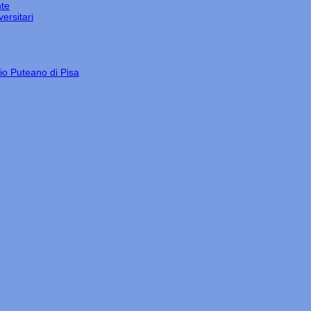
nte
ersitari
gio Puteano di Pisa