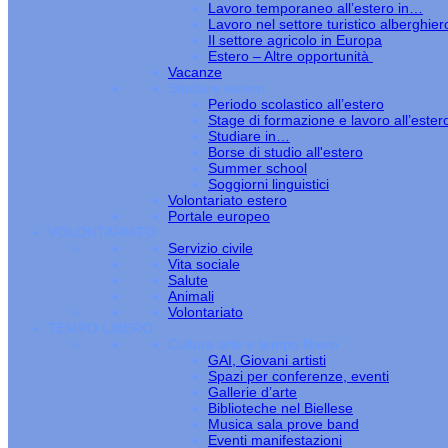
Lavoro temporaneo all’estero in…
Lavoro nel settore turistico alberghier
Il settore agricolo in Europa
Estero – Altre opportunità
Vacanze
Studiare estero
Periodo scolastico all’estero
Stage di formazione e lavoro all’ester
Studiare in…
Borse di studio all'estero
Summer school
Soggiorni linguistici
Volontariato estero
Portale europeo
VOLONTARIATO
Servizio civile
Vita sociale
Salute
Animali
Volontariato
TEMPO LIBERO
Cultura arte e tempo libero
GAI, Giovani artisti
Spazi per conferenze, eventi
Gallerie d’arte
Biblioteche nel Biellese
Musica sala prove band
Eventi manifestazioni