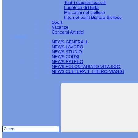
Teatri stagioni teatrali
Ludoteca di Biella
Mercatini nel biellese
Internet point Biella e Biellese
Sport
Vacanze
Concorsi Artistici
NEWS
NEWS GENERALI
NEWS LAVORO
NEWS STUDIO
NEWS CORSI
NEWS ESTERO
NEWS VOLONTARIATO-VITA SOC.
NEWS CULTURA-T. LIBERO-VIAGGI