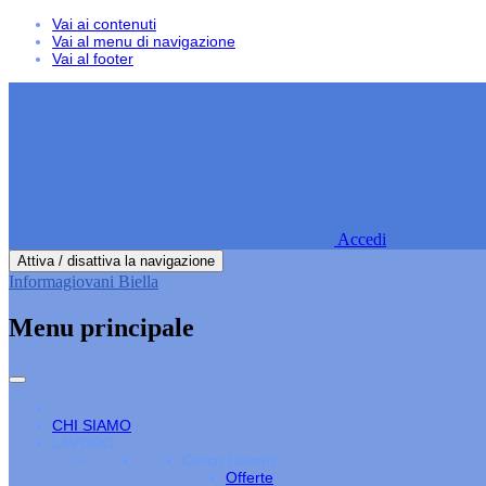
Vai ai contenuti
Vai al menu di navigazione
Vai al footer
Accedi
Attiva / disattiva la navigazione
Informagiovani Biella
Menu principale
CHI SIAMO
LAVORO
Cerco Lavoro
Offerte