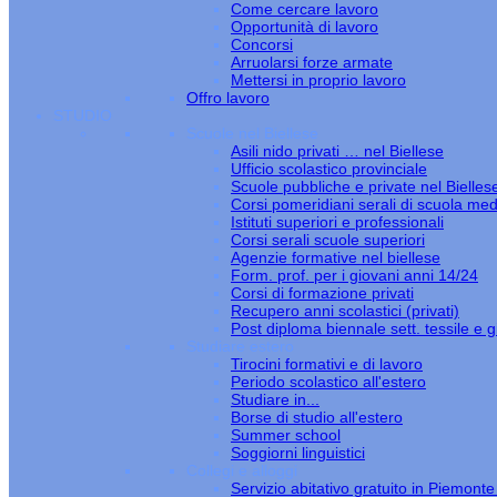
Come cercare lavoro
Opportunità di lavoro
Concorsi
Arruolarsi forze armate
Mettersi in proprio lavoro
Offro lavoro
STUDIO
Scuole nel Biellese
Asili nido privati … nel Biellese
Ufficio scolastico provinciale
Scuole pubbliche e private nel Bielles
Corsi pomeridiani serali di scuola med
Istituti superiori e professionali
Corsi serali scuole superiori
Agenzie formative nel biellese
Form. prof. per i giovani anni 14/24
Corsi di formazione privati
Recupero anni scolastici (privati)
Post diploma biennale sett. tessile e gi
Studiare estero
Tirocini formativi e di lavoro
Periodo scolastico all'estero
Studiare in...
Borse di studio all'estero
Summer school
Soggiorni linguistici
Collegi e alloggi
Servizio abitativo gratuito in Piemont