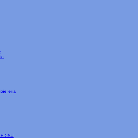
e
ia
oielleria
e EDISU