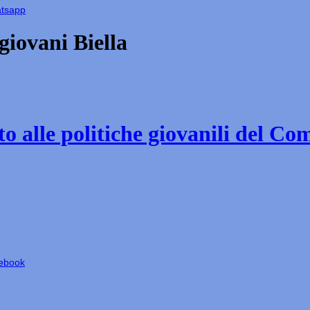
atsapp
iovani Biella
o alle politiche giovanili del Co
cebook