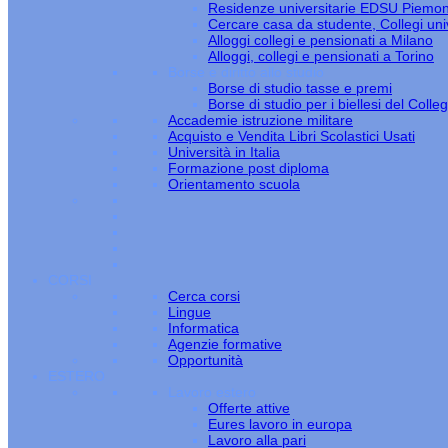
Residenze universitarie EDSU Piemo
Cercare casa da studente, Collegi univ
Alloggi collegi e pensionati a Milano
Alloggi, collegi e pensionati a Torino
Borse e diritto allo studio
Borse di studio tasse e premi
Borse di studio per i biellesi del Colle
Accademie istruzione militare
Acquisto e Vendita Libri Scolastici Usati
Università in Italia
Formazione post diploma
Orientamento scuola
CORSI
Cerca corsi
Lingue
Informatica
Agenzie formative
Opportunità
ESTERO
Lavoro estero
Offerte attive
Eures lavoro in europa
Lavoro alla pari