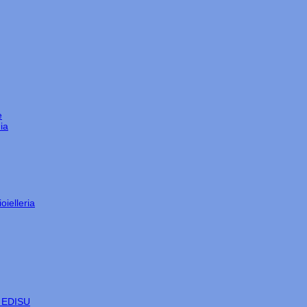
e
ia
oielleria
e EDISU