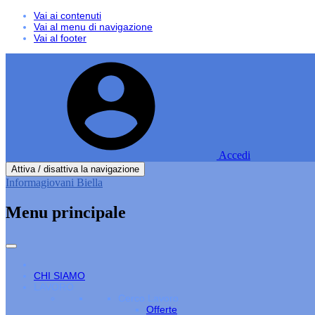
Vai ai contenuti
Vai al menu di navigazione
Vai al footer
Accedi
Attiva / disattiva la navigazione
Informagiovani Biella
Menu principale
CHI SIAMO
LAVORO
Cerco Lavoro
Offerte