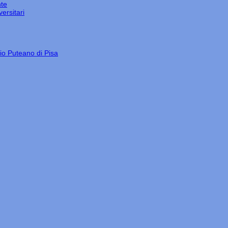
nte
ersitari
gio Puteano di Pisa