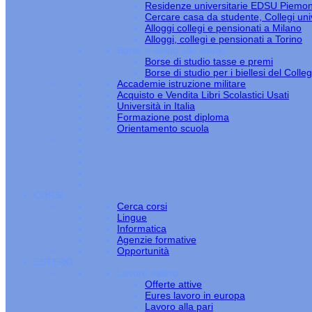
Residenze universitarie EDSU Piemo
Cercare casa da studente, Collegi univ
Alloggi collegi e pensionati a Milano
Alloggi, collegi e pensionati a Torino
Borse e diritto allo studio
Borse di studio tasse e premi
Borse di studio per i biellesi del Colle
Accademie istruzione militare
Acquisto e Vendita Libri Scolastici Usati
Università in Italia
Formazione post diploma
Orientamento scuola
CORSI
Cerca corsi
Lingue
Informatica
Agenzie formative
Opportunità
ESTERO
Lavoro estero
Offerte attive
Eures lavoro in europa
Lavoro alla pari