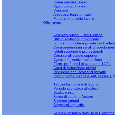
Come cercare lavoro
Opportunità di lavoro
Concorsi
Arruolarsi forze armate
Mettersi in proprio lavoro
Offro lavoro
STUDIO
Scuole nel Biellese
Asili nido privati … nel Biellese
Ufficio scolastico provinciale
Scuole pubbliche e private nel Bielles
Corsi pomeridiani serali di scuola med
Istituti superiori e professionali
Corsi serali scuole superiori
Agenzie formative nel biellese
Form. prof. per i giovani anni 14/24
Corsi di formazione privati
Recupero anni scolastici (privati)
Post diploma biennale sett. tessile e gi
Studiare estero
Tirocini formativi e di lavoro
Periodo scolastico all'estero
Studiare in...
Borse di studio all'estero
Summer school
Soggiorni linguistici
Collegi e alloggi
Servizio abitativo gratuito in Piemont