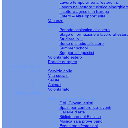
Lavoro temporaneo all’estero in…
Lavoro nel settore turistico alberghier
Il settore agricolo in Europa
Estero – Altre opportunità
Vacanze
Studiare estero
Periodo scolastico all’estero
Stage di formazione e lavoro all’ester
Studiare in…
Borse di studio all'estero
Summer school
Soggiorni linguistici
Volontariato estero
Portale europeo
VOLONTARIATO
Servizio civile
Vita sociale
Salute
Animali
Volontariato
TEMPO LIBERO
Cultura arte e tempo libero
GAI, Giovani artisti
Spazi per conferenze, eventi
Gallerie d’arte
Biblioteche nel Biellese
Musica sala prove band
Eventi manifestazioni