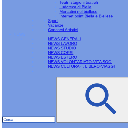
Teatri stagioni teatrali
Ludoteca di Biella
Mercatini nel biellese
Internet point Biella e Biellese
Sport
Vacanze
Concorsi Artistici
NEWS
NEWS GENERALI
NEWS LAVORO
NEWS STUDIO
NEWS CORSI
NEWS ESTERO
NEWS VOLONTARIATO-VITA SOC.
NEWS CULTURA-T. LIBERO-VIAGGI