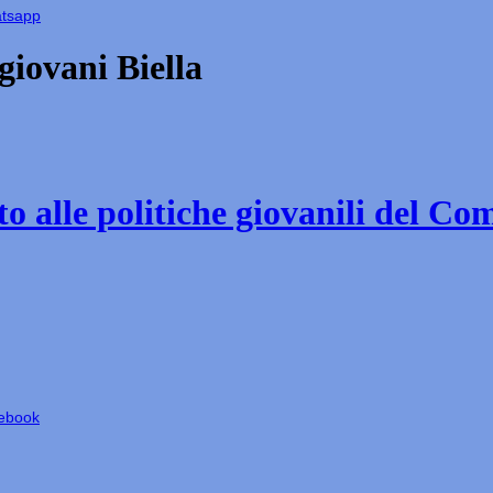
atsapp
iovani Biella
o alle politiche giovanili del Co
cebook