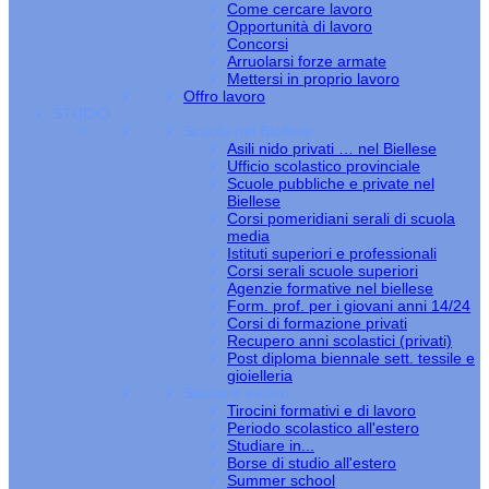
Come cercare lavoro
Opportunità di lavoro
Concorsi
Arruolarsi forze armate
Mettersi in proprio lavoro
Offro lavoro
STUDIO
Scuole nel Biellese
Asili nido privati … nel Biellese
Ufficio scolastico provinciale
Scuole pubbliche e private nel
Biellese
Corsi pomeridiani serali di scuola
media
Istituti superiori e professionali
Corsi serali scuole superiori
Agenzie formative nel biellese
Form. prof. per i giovani anni 14/24
Corsi di formazione privati
Recupero anni scolastici (privati)
Post diploma biennale sett. tessile e
gioielleria
Studiare estero
Tirocini formativi e di lavoro
Periodo scolastico all'estero
Studiare in...
Borse di studio all'estero
Summer school