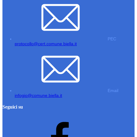
PEC
protocollo@cert.comune.biella.it
Email
infogio@comune.biella.it
Seguici su