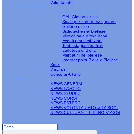
Volontariato
TEMPO LIBERO
Cultura arte e tempo libero
GAI, Giovani artisti
Spazi per conferenze, eventi
Gallerie d’arte
Biblioteche nel Biellese
Musica sala prove band
Eventi manifestazioni
Teatri stagioni teatrali
Ludoteca di Biella
Mercatini nel biellese
Internet point Biella e Biellese
Sport
Vacanze
Concorsi Artistici
NEWS
NEWS GENERALI
NEWS LAVORO
NEWS STUDIO
NEWS CORSI
NEWS ESTERO
NEWS VOLONTARIATO-VITA SOC.
NEWS CULTURA-T. LIBERO-VIAGGI