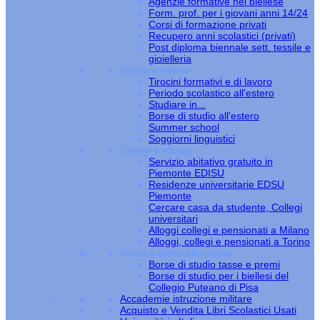
Agenzie formative nel biellese
Form. prof. per i giovani anni 14/24
Corsi di formazione privati
Recupero anni scolastici (privati)
Post diploma biennale sett. tessile e
gioielleria
Studiare estero
Tirocini formativi e di lavoro
Periodo scolastico all'estero
Studiare in...
Borse di studio all'estero
Summer school
Soggiorni linguistici
Collegi e alloggi
Servizio abitativo gratuito in
Piemonte EDISU
Residenze universitarie EDSU
Piemonte
Cercare casa da studente, Collegi
universitari
Alloggi collegi e pensionati a Milano
Alloggi, collegi e pensionati a Torino
Borse e diritto allo studio
Borse di studio tasse e premi
Borse di studio per i biellesi del
Collegio Puteano di Pisa
Accademie istruzione militare
Acquisto e Vendita Libri Scolastici Usati