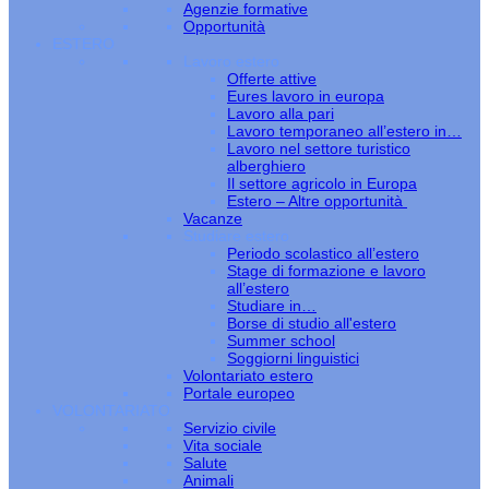
Agenzie formative
Opportunità
ESTERO
Lavoro estero
Offerte attive
Eures lavoro in europa
Lavoro alla pari
Lavoro temporaneo all’estero in…
Lavoro nel settore turistico
alberghiero
Il settore agricolo in Europa
Estero – Altre opportunità
Vacanze
Studiare estero
Periodo scolastico all’estero
Stage di formazione e lavoro
all’estero
Studiare in…
Borse di studio all'estero
Summer school
Soggiorni linguistici
Volontariato estero
Portale europeo
VOLONTARIATO
Servizio civile
Vita sociale
Salute
Animali