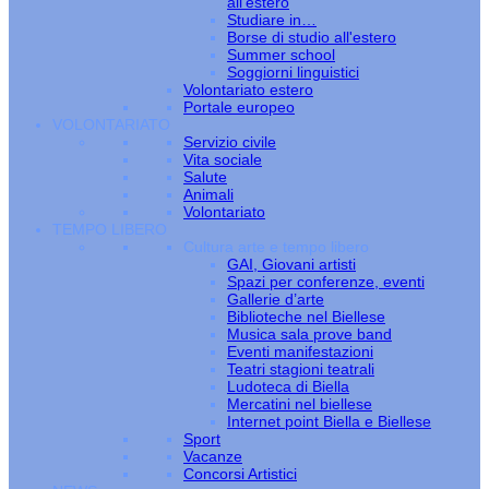
all’estero
Studiare in…
Borse di studio all'estero
Summer school
Soggiorni linguistici
Volontariato estero
Portale europeo
VOLONTARIATO
Servizio civile
Vita sociale
Salute
Animali
Volontariato
TEMPO LIBERO
Cultura arte e tempo libero
GAI, Giovani artisti
Spazi per conferenze, eventi
Gallerie d’arte
Biblioteche nel Biellese
Musica sala prove band
Eventi manifestazioni
Teatri stagioni teatrali
Ludoteca di Biella
Mercatini nel biellese
Internet point Biella e Biellese
Sport
Vacanze
Concorsi Artistici