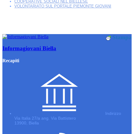
COOPERATIVE SOCIALI NEL BIELLESE
VOLONTARIATO SUL PORTALE PIEMONTE GIOVANI
Stampa
Informagiovani Biella
Recapiti
Indirizzo
Via Italia 27/a ang. Via Battistero
13900, Biella