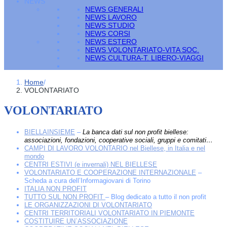
NEWS
NEWS GENERALI
NEWS LAVORO
NEWS STUDIO
NEWS CORSI
NEWS ESTERO
NEWS VOLONTARIATO-VITA SOC.
NEWS CULTURA-T. LIBERO-VIAGGI
Home
/
VOLONTARIATO
VOLONTARIATO
BIELLAINSIEME
–
La banca dati sul non profit biellese:
associazioni, fondazioni, cooperative sociali, gruppi e comitati…
CAMPI DI LAVORO VOLONTARIO nel Biellese, in Italia e nel
mondo
CENTRI ESTIVI (e invernali) NEL BIELLESE
VOLONTARIATO E COOPERAZIONE INTERNAZIONALE
–
Scheda a cura dell’Informagiovani di Torino
ITALIA NON PROFIT
TUTTO SUL NON PROFIT
– Blog dedicato a tutto il non profit
LE ORGANIZZAZIONI DI VOLONTARIATO
CENTRI TERRITORIALI VOLONTARIATO IN PIEMONTE
COSTITUIRE UN`ASSOCIAZIONE