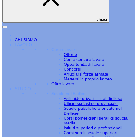
chiusi
CHI SIAMO
LAVORO
Cerco Lavoro
Offerte
Come cercare lavoro
Opportunità di lavoro
Concorsi
Arruolarsi forze armate
Mettersi in proprio lavoro
Offro lavoro
STUDIO
Scuole nel Biellese
Asili nido privati … nel Biellese
Ufficio scolastico provinciale
Scuole pubbliche e private nel
Biellese
Corsi pomeridiani serali di scuola
media
Istituti superiori e professionali
Corsi serali scuole superiori