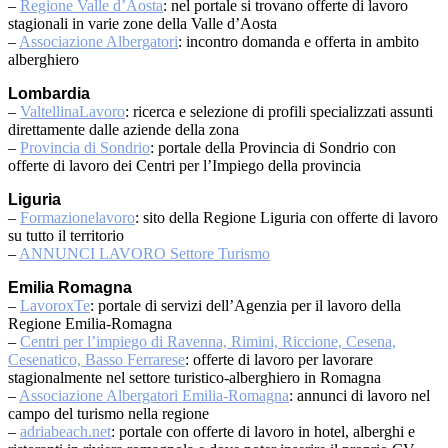
–
Regione Valle d’Aosta
: nel portale si trovano offerte di lavoro
stagionali in varie zone della Valle d’Aosta
–
Associazione Albergatori
: incontro domanda e offerta in ambito
alberghiero
Lombardia
–
ValtellinaLavoro
: ricerca e selezione di profili specializzati assunti
direttamente dalle aziende della zona
–
Provincia di Sondrio
: portale della Provincia di Sondrio con
offerte di lavoro dei Centri per l’Impiego della provincia
Liguria
–
Formazionelavoro
: sito della Regione Liguria con offerte di lavoro
su tutto il territorio
–
ANNUNCI LAVORO Settore Turismo
Emilia Romagna
–
LavoroxTe
: portale di servizi dell’Agenzia per il lavoro della
Regione Emilia-Romagna
–
Centri per l’impiego di Ravenna, Rimini, Riccione, Cesena,
Cesenatico, Basso Ferrarese
: offerte di lavoro per lavorare
stagionalmente nel settore turistico-alberghiero in Romagna
–
Associazione Albergatori Emilia-Romagna
: annunci di lavoro nel
campo del turismo nella regione
–
adriabeach.net
: portale con offerte di lavoro in hotel, alberghi e