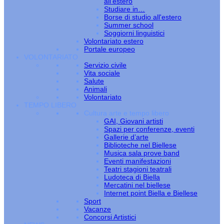
all’estero
Studiare in…
Borse di studio all'estero
Summer school
Soggiorni linguistici
Volontariato estero
Portale europeo
VOLONTARIATO
Servizio civile
Vita sociale
Salute
Animali
Volontariato
TEMPO LIBERO
Cultura arte e tempo libero
GAI, Giovani artisti
Spazi per conferenze, eventi
Gallerie d’arte
Biblioteche nel Biellese
Musica sala prove band
Eventi manifestazioni
Teatri stagioni teatrali
Ludoteca di Biella
Mercatini nel biellese
Internet point Biella e Biellese
Sport
Vacanze
Concorsi Artistici