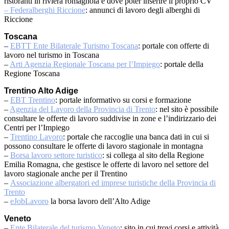
ristoranti in riviera romagnola e dove poter inserire il proprio CV
– Federalberghi Riccione
: annunci di lavoro degli alberghi di
Riccione
Toscana
–
EBTT Ente Bilaterale Turismo Toscana
: portale con offerte di
lavoro nel turismo in Toscana
–
Arti Agenzia Regionale Toscana per l’Impiego
: portale della
Regione Toscana
Trentino Alto Adige
–
EBT Trentino
: portale informativo su corsi e formazione
–
Agenzia del Lavoro della Provincia di Trento
: nel sito è possibile
consultare le offerte di lavoro suddivise in zone e l’indirizzario dei
Centri per l’Impiego
–
Trentino Lavoro
: portale che raccoglie una banca dati in cui si
possono consultare le offerte di lavoro stagionale in montagna
–
Borsa lavoro settore turistico
: si collega al sito della Regione
Emilia Romagna, che gestisce le offerte di lavoro nel settore del
lavoro stagionale anche per il Trentino
–
Associazione albergatori ed imprese turistiche della Provincia di
Trento
–
eJobLavoro
la borsa lavoro dell’Alto Adige
Veneto
–
Ente Bilaterale del turismo Veneto
: sito in cui trovi corsi e attività