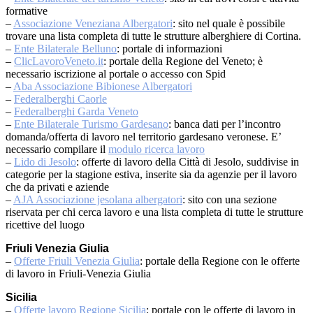
formative
–
Associazione Veneziana Albergatori
: sito nel quale è possibile
trovare una lista completa di tutte le strutture alberghiere di Cortina.
–
Ente Bilaterale Belluno
: portale di informazioni
–
ClicLavoroVeneto.it
: portale della Regione del Veneto; è
necessario iscrizione al portale o accesso con Spid
–
Aba Associazione Bibionese Albergatori
–
Federalberghi Caorle
–
Federalberghi Garda Veneto
–
Ente Bilaterale Turismo Gardesano
: banca dati per l’incontro
domanda/offerta di lavoro nel territorio gardesano veronese. E’
necessario compilare il
modulo ricerca lavoro
–
Lido di Jesolo
: offerte di lavoro della Città di Jesolo, suddivise in
categorie per la stagione estiva, inserite sia da agenzie per il lavoro
che da privati e aziende
–
AJA Associazione jesolana albergatori
: sito con una sezione
riservata per chi cerca lavoro e una lista completa di tutte le strutture
ricettive del luogo
Friuli Venezia Giulia
–
Offerte Friuli Venezia Giulia
: portale della Regione con le offerte
di lavoro in Friuli-Venezia Giulia
Sicilia
–
Offerte lavoro Regione Sicilia
: portale con le offerte di lavoro in