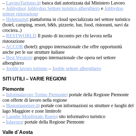
–
LavoroTurismo.it
: banca dati autorizzata dal Ministero Lavoro
–
Jobbydoo
:
Jobbydoo Settore turistico alberghiero
e
Jobbydoo
settore ristorazione
–
Helptourist
: piattaforma in cloud specializzata nel settore turistico
(hotel, camping, resort, b&b, pizzerie, bar, food, ristoranti, navi da
crociera..)
–
RESTWORLD
Il punto di incontro per chi lavora nella
ristorazione
–
ACCOR
(hotel): gruppo internazionale che offre opportunità
anche per le sue strutture italiane
–
Best Western
: gruppo internazionale che opera nel settore
alberghiero
–
Jooble lavoro turismo
–
Jooble settore alberghiero
SITI UTILI – VARIE REGIONI
Piemonte
–
Informalavoro Torino Piemonte
: portale della Regione Piemonte
con offerte di lavoro nella regione
–
Illagomaggiore.it
: portale con informazioni su strutture e luoghi del
lago Maggiore e zone limitrofe
–
Langhe Monferrato Roero
: sito informativo turistico
–
Iolavoro
: portale della Regione Piemonte
Valle d`Aosta