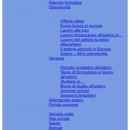
Agenzie formative
Opportunità
ESTERO
Lavoro estero
Offerte attive
Eures lavoro in europa
Lavoro alla pari
Lavoro temporaneo all’estero in…
Lavoro nel settore turistico
alberghiero
Il settore agricolo in Europa
Estero – Altre opportunità
Vacanze
Studiare estero
Periodo scolastico all’estero
Stage di formazione e lavoro
all’estero
Studiare in…
Borse di studio all'estero
Summer school
Soggiorni linguistici
Volontariato estero
Portale europeo
VOLONTARIATO
Servizio civile
Vita sociale
Salute
Animali