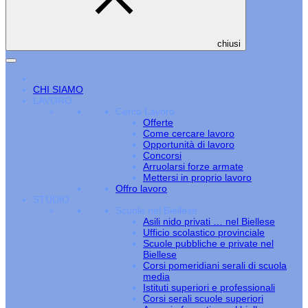
chiusi
CHI SIAMO
LAVORO
Cerco Lavoro
Offerte
Come cercare lavoro
Opportunità di lavoro
Concorsi
Arruolarsi forze armate
Mettersi in proprio lavoro
Offro lavoro
STUDIO
Scuole nel Biellese
Asili nido privati … nel Biellese
Ufficio scolastico provinciale
Scuole pubbliche e private nel
Biellese
Corsi pomeridiani serali di scuola
media
Istituti superiori e professionali
Corsi serali scuole superiori