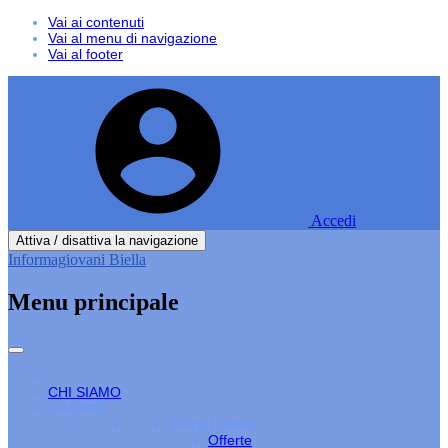
Vai ai contenuti
Vai al menu di navigazione
Vai al footer
Accedi
Attiva / disattiva la navigazione
Informagiovani Biella
Menu principale
CHI SIAMO
LAVORO
Cerco Lavoro
Offerte