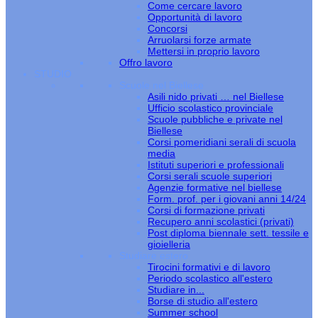
Come cercare lavoro
Opportunità di lavoro
Concorsi
Arruolarsi forze armate
Mettersi in proprio lavoro
Offro lavoro
STUDIO
Scuole nel Biellese
Asili nido privati … nel Biellese
Ufficio scolastico provinciale
Scuole pubbliche e private nel
Biellese
Corsi pomeridiani serali di scuola
media
Istituti superiori e professionali
Corsi serali scuole superiori
Agenzie formative nel biellese
Form. prof. per i giovani anni 14/24
Corsi di formazione privati
Recupero anni scolastici (privati)
Post diploma biennale sett. tessile e
gioielleria
Studiare estero
Tirocini formativi e di lavoro
Periodo scolastico all'estero
Studiare in...
Borse di studio all'estero
Summer school