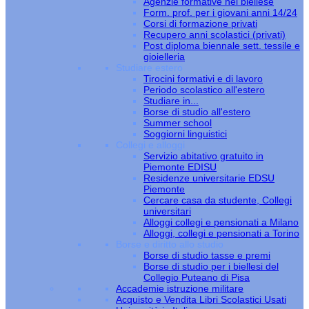
Agenzie formative nel biellese
Form. prof. per i giovani anni 14/24
Corsi di formazione privati
Recupero anni scolastici (privati)
Post diploma biennale sett. tessile e
gioielleria
Studiare estero
Tirocini formativi e di lavoro
Periodo scolastico all'estero
Studiare in...
Borse di studio all'estero
Summer school
Soggiorni linguistici
Collegi e alloggi
Servizio abitativo gratuito in
Piemonte EDISU
Residenze universitarie EDSU
Piemonte
Cercare casa da studente, Collegi
universitari
Alloggi collegi e pensionati a Milano
Alloggi, collegi e pensionati a Torino
Borse e diritto allo studio
Borse di studio tasse e premi
Borse di studio per i biellesi del
Collegio Puteano di Pisa
Accademie istruzione militare
Acquisto e Vendita Libri Scolastici Usati