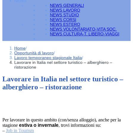
NEWS
NEWS GENERALI
NEWS LAVORO
NEWS STUDIO
NEWS CORSI
NEWS ESTERO
NEWS VOLONTARIATO-VITA SOC.
NEWS CULTURA-T. LIBERO-VIAGGI
Home
/
Opportunità di lavoro
/
Lavoro temporaneo stagionale Italia
/
Lavorare in Italia nel settore turistico – alberghiero –
ristorazione
Lavorare in Italia nel settore turistico –
alberghiero – ristorazione
Per lavorare in questo ambito (con/senza alloggio), anche per la
stagione
estiva o invernale
, trovi informazioni su:
–
Job in Tourism