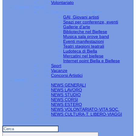
Volontariato
TEMPO LIBERO
Cultura arte e tempo libero
GAI, Giovani artisti
Spazi per conferenze, eventi
Gallerie d’arte
Biblioteche nel Biellese
Musica sala prove band
Eventi manifestazioni
Teatri stagioni teatrali
Ludoteca di Biella
Mercatini nel biellese
Internet point Biella e Biellese
Sport
Vacanze
Concorsi Artistici
NEWS
NEWS GENERALI
NEWS LAVORO
NEWS STUDIO
NEWS CORSI
NEWS ESTERO
NEWS VOLONTARIATO-VITA SOC.
NEWS CULTURA-T. LIBERO-VIAGGI