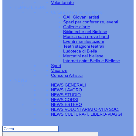
Volontariato
TEMPO LIBERO
Cultura arte e tempo libero
GAI, Giovani artisti
Spazi per conferenze, eventi
Gallerie d’arte
Biblioteche nel Biellese
Musica sala prove band
Eventi manifestazioni
Teatri stagioni teatrali
Ludoteca di Biella
Mercatini nel biellese
Internet point Biella e Biellese
Sport
Vacanze
Concorsi Artistici
NEWS
NEWS GENERALI
NEWS LAVORO
NEWS STUDIO
NEWS CORSI
NEWS ESTERO
NEWS VOLONTARIATO-VITA SOC.
NEWS CULTURA-T. LIBERO-VIAGGI