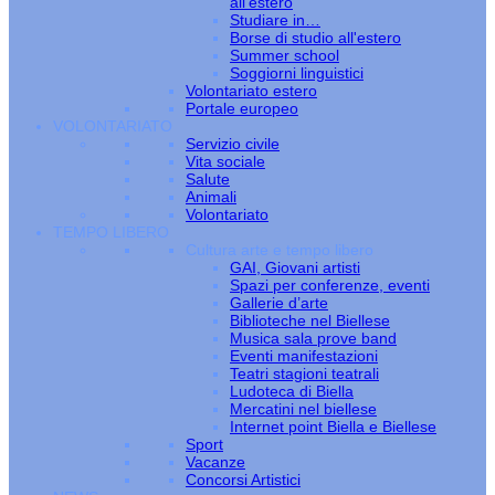
all’estero
Studiare in…
Borse di studio all'estero
Summer school
Soggiorni linguistici
Volontariato estero
Portale europeo
VOLONTARIATO
Servizio civile
Vita sociale
Salute
Animali
Volontariato
TEMPO LIBERO
Cultura arte e tempo libero
GAI, Giovani artisti
Spazi per conferenze, eventi
Gallerie d’arte
Biblioteche nel Biellese
Musica sala prove band
Eventi manifestazioni
Teatri stagioni teatrali
Ludoteca di Biella
Mercatini nel biellese
Internet point Biella e Biellese
Sport
Vacanze
Concorsi Artistici