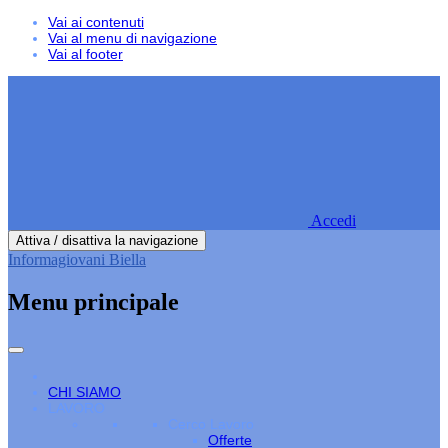
Vai ai contenuti
Vai al menu di navigazione
Vai al footer
Accedi
Attiva / disattiva la navigazione
Informagiovani Biella
Menu principale
CHI SIAMO
LAVORO
Cerco Lavoro
Offerte