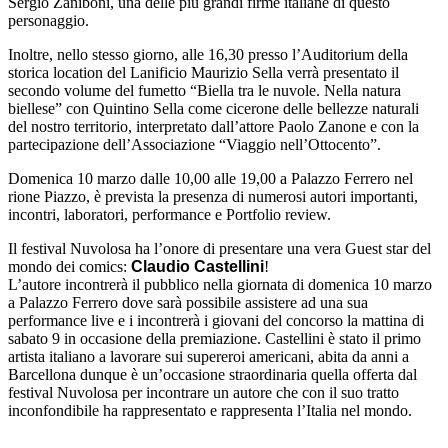
Sergio Zaniboni, una delle più grandi firme italiane di questo
personaggio.
Inoltre, nello stesso giorno, alle 16,30 presso l’Auditorium della
storica location del Lanificio Maurizio Sella verrà presentato il
secondo volume del fumetto “Biella tra le nuvole. Nella natura
biellese” con Quintino Sella come cicerone delle bellezze naturali
del nostro territorio, interpretato dall’attore Paolo Zanone e con la
partecipazione dell’Associazione “Viaggio nell’Ottocento”.
Domenica 10 marzo dalle 10,00 alle 19,00 a Palazzo Ferrero nel
rione Piazzo, è prevista la presenza di numerosi autori importanti,
incontri, laboratori, performance e Portfolio review.
Il festival Nuvolosa ha l’onore di presentare una vera Guest star del
mondo dei comics:
Claudio Castellini
!
L’autore incontrerà il pubblico nella giornata di domenica 10 marzo
a Palazzo Ferrero dove sarà possibile assistere ad una sua
performance live e i incontrerà i giovani del concorso la mattina di
sabato 9 in occasione della premiazione. Castellini è stato il primo
artista italiano a lavorare sui supereroi americani, abita da anni a
Barcellona dunque è un’occasione straordinaria quella offerta dal
festival Nuvolosa per incontrare un autore che con il suo tratto
inconfondibile ha rappresentato e rappresenta l’Italia nel mondo.