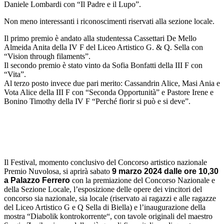
Daniele Lombardi con “Il Padre e il Lupo”.
Non meno interessanti i riconoscimenti riservati alla sezione locale.
Il primo premio è andato alla studentessa Cassettari De Mello
Almeida Anita della IV F del Liceo Artistico G. & Q. Sella con
“Vision through filaments”.
Il secondo premio è stato vinto da Sofia Bonfatti della III F con
“Vita”.
Al terzo posto invece due pari merito: Cassandrin Alice, Masi Ania e
Vota Alice della III F con “Seconda Opportunità” e Pastore Irene e
Bonino Timothy della IV F “Perché fiorir si può e si deve”.
Il Festival, momento conclusivo del Concorso artistico nazionale
Premio Nuvolosa, si aprirà sabato
9 marzo 2024 dalle ore 10,30
a Palazzo Ferrero
con la premiazione del Concorso Nazionale e
della Sezione Locale, l’esposizione delle opere dei vincitori del
concorso sia nazionale, sia locale (riservato ai ragazzi e alle ragazze
del Liceo Artistico G e Q Sella di Biella) e l’inaugurazione della
mostra “Diabolik kontrokorrente“, con tavole originali del maestro