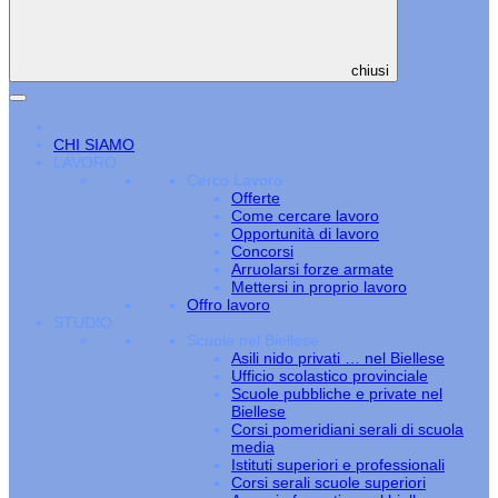
chiusi
CHI SIAMO
LAVORO
Cerco Lavoro
Offerte
Come cercare lavoro
Opportunità di lavoro
Concorsi
Arruolarsi forze armate
Mettersi in proprio lavoro
Offro lavoro
STUDIO
Scuole nel Biellese
Asili nido privati … nel Biellese
Ufficio scolastico provinciale
Scuole pubbliche e private nel
Biellese
Corsi pomeridiani serali di scuola
media
Istituti superiori e professionali
Corsi serali scuole superiori