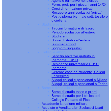
Agenzie formative nel biellese
Form. prof. per i giovani anni 14/24
Corsi di formazione privati
Recupero anni scolastici (privati)
Post diploma biennale sett. tessile e
gioielleria
Studiare estero
Tirocini formativi e di lavoro
Periodo scolastico all'estero
Studiare in...
Borse di studio all'estero
Summer school
Soggiorni linguistici
Collegi e alloggi
Servizio abitativo gratuito in
Piemonte EDISU
Residenze universitarie EDSU
Piemonte
Cercare casa da studente, Collegi
universitari
Alloggi collegi e pensionati a Milano
Alloggi, collegi e pensionati a Torino
Borse e diritto allo studio
Borse di studio tasse e premi
Borse di studio per i biellesi del
Collegio Puteano di Pisa
Accademie istruzione militare
Acquisto e Vendita Libri Scolastici Usati