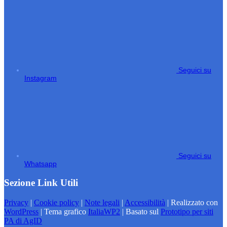
Seguici su
Instagram
Seguici su
Whatsapp
Sezione Link Utili
Privacy
|
Cookie policy
|
Note legali
|
Accessibilità
| Realizzato con
WordPress
|
Tema grafico
ItaliaWP2
| Basato sul
Prototipo per siti
PA di AgID