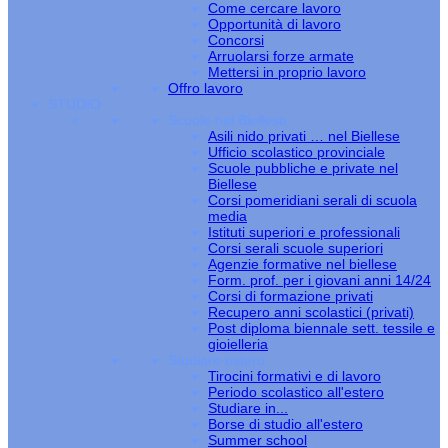
Come cercare lavoro
Opportunità di lavoro
Concorsi
Arruolarsi forze armate
Mettersi in proprio lavoro
Offro lavoro
STUDIO
Scuole nel Biellese
Asili nido privati … nel Biellese
Ufficio scolastico provinciale
Scuole pubbliche e private nel
Biellese
Corsi pomeridiani serali di scuola
media
Istituti superiori e professionali
Corsi serali scuole superiori
Agenzie formative nel biellese
Form. prof. per i giovani anni 14/24
Corsi di formazione privati
Recupero anni scolastici (privati)
Post diploma biennale sett. tessile e
gioielleria
Studiare estero
Tirocini formativi e di lavoro
Periodo scolastico all'estero
Studiare in...
Borse di studio all'estero
Summer school