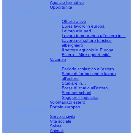
Agenzie formative
Opportunità
ESTERO
Lavoro estero
Offerte attive
Eures lavoro in europa
Lavoro alla pari
Lavoro temporaneo all’estero in…
Lavoro nel settore turistico
alberghiero
Il settore agricolo in Europa
Estero – Altre opportunità
Vacanze
Studiare estero
Periodo scolastico all’estero
Stage di formazione e lavoro
all’estero
Studiare in…
Borse di studio all'estero
Summer school
Soggiorni linguistici
Volontariato estero
Portale europeo
VOLONTARIATO
Servizio civile
Vita sociale
Salute
Animali