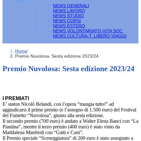
NEWS
NEWS GENERALI
NEWS LAVORO
NEWS STUDIO
NEWS CORSI
NEWS ESTERO
NEWS VOLONTARIATO-VITA SOC.
NEWS CULTURA-T. LIBERO-VIAGGI
Home
/
Premio Nuvolosa: Sesta edizione 2023/24
Premio Nuvolosa: Sesta edizione 2023/24
I PREMIATI
E’ staton Nicolò Belandi, con l’opera “mangia tutto!” ad
aggiudicarsi il primo premio (e l’assegno di 1.500 euro) del Festival
del Fumetto “Nuvolosa”, giunto alla sesta edizione.
Il secondo premio (700 euro) è andato a Walter Elena Banci con “La
Piantina”, mentre il terzo premio (400 euro) è stato vinto da
Maddalena Manfredi con “Gatti e Cani”.
Il Premio speciale “Sceneggiatura” di 200 euro è stato assegnato a