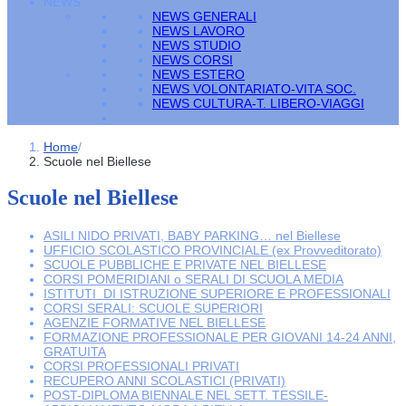
NEWS
NEWS GENERALI
NEWS LAVORO
NEWS STUDIO
NEWS CORSI
NEWS ESTERO
NEWS VOLONTARIATO-VITA SOC.
NEWS CULTURA-T. LIBERO-VIAGGI
Home
/
Scuole nel Biellese
Scuole nel Biellese
ASILI NIDO PRIVATI, BABY PARKING… nel Biellese
UFFICIO SCOLASTICO PROVINCIALE (ex Provveditorato)
SCUOLE PUBBLICHE E PRIVATE NEL BIELLESE
CORSI POMERIDIANI o SERALI DI SCUOLA MEDIA
ISTITUTI DI ISTRUZIONE SUPERIORE E PROFESSIONALI
CORSI SERALI: SCUOLE SUPERIORI
AGENZIE FORMATIVE NEL BIELLESE
FORMAZIONE PROFESSIONALE PER GIOVANI 14-24 ANNI,
GRATUITA
CORSI PROFESSIONALI PRIVATI
RECUPERO ANNI SCOLASTICI (PRIVATI)
POST-DIPLOMA BIENNALE NEL SETT. TESSILE-