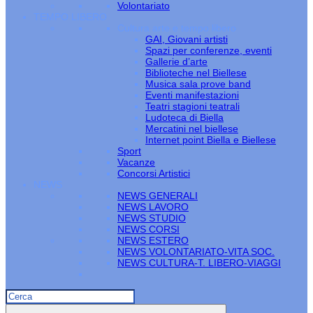
Volontariato
TEMPO LIBERO
Cultura arte e tempo libero
GAI, Giovani artisti
Spazi per conferenze, eventi
Gallerie d’arte
Biblioteche nel Biellese
Musica sala prove band
Eventi manifestazioni
Teatri stagioni teatrali
Ludoteca di Biella
Mercatini nel biellese
Internet point Biella e Biellese
Sport
Vacanze
Concorsi Artistici
NEWS
NEWS GENERALI
NEWS LAVORO
NEWS STUDIO
NEWS CORSI
NEWS ESTERO
NEWS VOLONTARIATO-VITA SOC.
NEWS CULTURA-T. LIBERO-VIAGGI