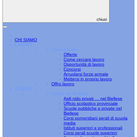
chiusi
CHI SIAMO
LAVORO
Cerco Lavoro
Offerte
Come cercare lavoro
Opportunità di lavoro
Concorsi
Arruolarsi forze armate
Mettersi in proprio lavoro
Offro lavoro
STUDIO
Scuole nel Biellese
Asili nido privati … nel Biellese
Ufficio scolastico provinciale
Scuole pubbliche e private nel
Biellese
Corsi pomeridiani serali di scuola
media
Istituti superiori e professionali
Corsi serali scuole superiori