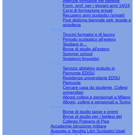
Agenzie formative nel biellese
Form. prof. per i giovani anni 14/24
Corsi di formazione privati
Recupero anni scolastici (privati)
Post diploma biennale sett. tessile e
gioielleria
Studiare estero
Tirocini formativi e di lavoro
Periodo scolastico all'estero
Studiare in...
Borse di studio all'estero
Summer school
Soggiorni linguistici
Collegi e alloggi
Servizio abitativo gratuito in
Piemonte EDISU
Residenze universitarie EDSU
Piemonte
Cercare casa da studente, Collegi
universitari
Alloggi collegi e pensionati a Milano
Alloggi, collegi e pensionati a Torino
Borse e diritto allo studio
Borse di studio tasse e premi
Borse di studio per i biellesi del
Collegio Puteano di Pisa
Accademie istruzione militare
Acquisto e Vendita Libri Scolastici Usati