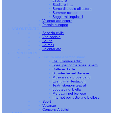
all’estero
Studiare in…
Borse di studio all'estero
Summer school
Soggiorni linguistici
Volontariato estero
Portale europeo
VOLONTARIATO
Servizio civile
Vita sociale
Salute
Animali
Volontariato
TEMPO LIBERO
Cultura arte e tempo libero
GAI, Giovani artisti
Spazi per conferenze, eventi
Gallerie d’arte
Biblioteche nel Biellese
Musica sala prove band
Eventi manifestazioni
Teatri stagioni teatrali
Ludoteca di Biella
Mercatini nel biellese
Internet point Biella e Biellese
Sport
Vacanze
Concorsi Artistici