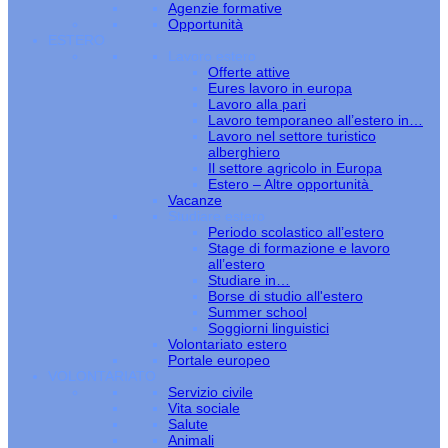
Agenzie formative
Opportunità
ESTERO
Lavoro estero
Offerte attive
Eures lavoro in europa
Lavoro alla pari
Lavoro temporaneo all’estero in…
Lavoro nel settore turistico
alberghiero
Il settore agricolo in Europa
Estero – Altre opportunità
Vacanze
Studiare estero
Periodo scolastico all’estero
Stage di formazione e lavoro
all’estero
Studiare in…
Borse di studio all'estero
Summer school
Soggiorni linguistici
Volontariato estero
Portale europeo
VOLONTARIATO
Servizio civile
Vita sociale
Salute
Animali