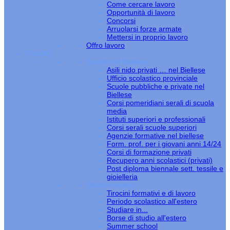
Come cercare lavoro
Opportunità di lavoro
Concorsi
Arruolarsi forze armate
Mettersi in proprio lavoro
Offro lavoro
STUDIO
Scuole nel Biellese
Asili nido privati … nel Biellese
Ufficio scolastico provinciale
Scuole pubbliche e private nel
Biellese
Corsi pomeridiani serali di scuola
media
Istituti superiori e professionali
Corsi serali scuole superiori
Agenzie formative nel biellese
Form. prof. per i giovani anni 14/24
Corsi di formazione privati
Recupero anni scolastici (privati)
Post diploma biennale sett. tessile e
gioielleria
Studiare estero
Tirocini formativi e di lavoro
Periodo scolastico all'estero
Studiare in...
Borse di studio all'estero
Summer school