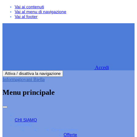
Vai ai contenuti
Vai al menu di navigazione
Vai al footer
Accedi
Attiva / disattiva la navigazione
Informagiovani Biella
Menu principale
CHI SIAMO
LAVORO
Cerco Lavoro
Offerte