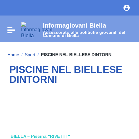
Vai ai contenuti
Vai al menu di navigazione
Vai al footer
Informagiovani Biella
Attiva / disattiva la navigazione
Assessorato alle politiche giovanili del
Comune di Biella
Home
/
Sport
/
PISCINE NEL BIELLESE DINTORNI
PISCINE NEL BIELLESE
DINTORNI
BIELLA – Piscina “RIVETTI “