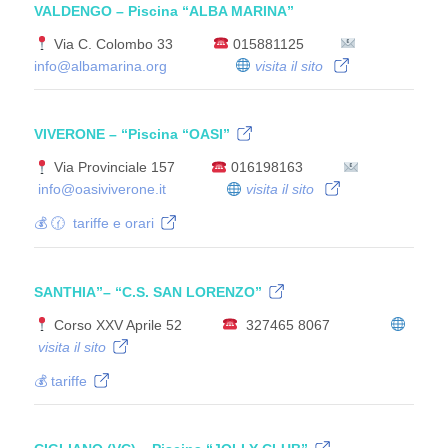
VALDENGO
– Piscina “ALBA MARINA”
Via C. Colombo 33
015881125
info@albamarina.org
visita il sito
VIVERONE
– “Piscina
“OASI”
Via Provinciale 157
016198163
info@oasiviverone.it
visita il sito
💰 🕜 tariffe e orari
SANTHIA”
– “
C.S. SAN LORENZO”
Corso XXV Aprile 52
327465 8067
visita il sito
💰 tariffe