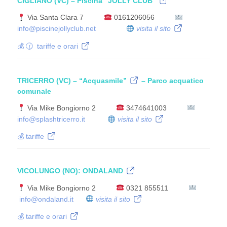
CIGLIANO (VC)
– Piscina
“JOLLY CLUB”
Via Santa Clara 7
0161206056
info@piscinejollyclub.net
visita il sito
💰 🕜 tariffe e orari
TRICERRO (VC)
–
“Acquasmile”
– Parco acquatico
comunale
Via Mike Bongiorno 2
3474641003
info@splashtricerro.it
visita il sito
💰 tariffe
VICOLUNGO (NO):
ONDALAND
Via Mike Bongiorno 2
0321 855511
info@ondaland.it
visita il sito
💰 tariffe e orari