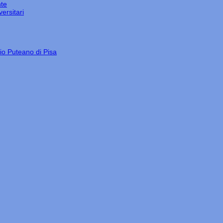
nte
ersitari
gio Puteano di Pisa