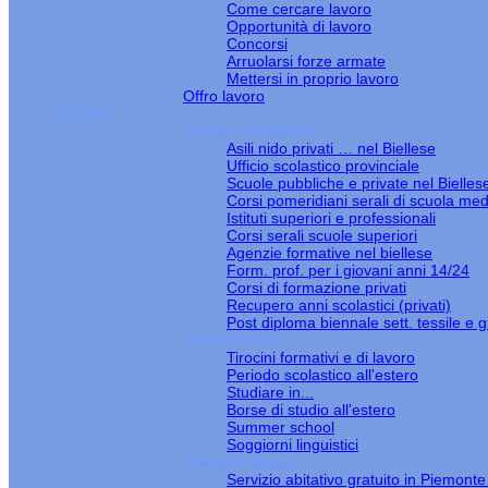
Come cercare lavoro
Opportunità di lavoro
Concorsi
Arruolarsi forze armate
Mettersi in proprio lavoro
Offro lavoro
STUDIO
Scuole nel Biellese
Asili nido privati … nel Biellese
Ufficio scolastico provinciale
Scuole pubbliche e private nel Bielles
Corsi pomeridiani serali di scuola med
Istituti superiori e professionali
Corsi serali scuole superiori
Agenzie formative nel biellese
Form. prof. per i giovani anni 14/24
Corsi di formazione privati
Recupero anni scolastici (privati)
Post diploma biennale sett. tessile e gi
Studiare estero
Tirocini formativi e di lavoro
Periodo scolastico all'estero
Studiare in...
Borse di studio all'estero
Summer school
Soggiorni linguistici
Collegi e alloggi
Servizio abitativo gratuito in Piemont