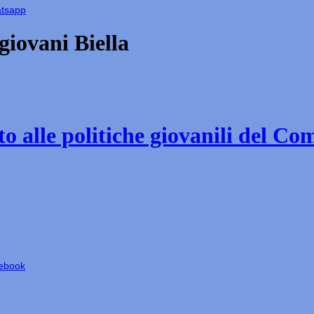
atsapp
iovani Biella
o alle politiche giovanili del Co
cebook