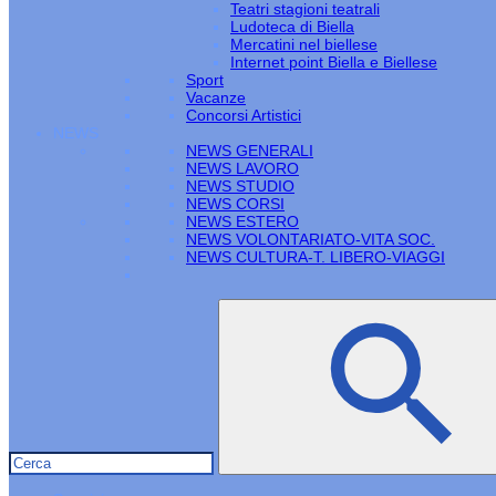
Teatri stagioni teatrali
Ludoteca di Biella
Mercatini nel biellese
Internet point Biella e Biellese
Sport
Vacanze
Concorsi Artistici
NEWS
NEWS GENERALI
NEWS LAVORO
NEWS STUDIO
NEWS CORSI
NEWS ESTERO
NEWS VOLONTARIATO-VITA SOC.
NEWS CULTURA-T. LIBERO-VIAGGI