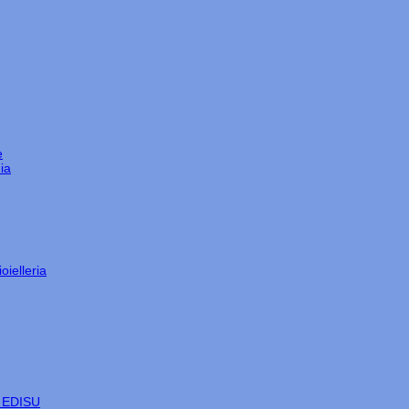
e
ia
oielleria
e EDISU