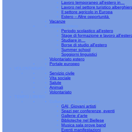
Lavoro temporaneo all’estero in…
Lavoro nel settore turistico alberghier
Il settore agricolo in Europa
Estero – Altre opportunità
Vacanze
Studiare estero
Periodo scolastico all’estero
Stage di formazione e lavoro all’ester
Studiare in…
Borse di studio all'estero
Summer school
Soggiorni linguistici
Volontariato estero
Portale europeo
VOLONTARIATO
Servizio civile
Vita sociale
Salute
Animali
Volontariato
TEMPO LIBERO
Cultura arte e tempo libero
GAI, Giovani artisti
Spazi per conferenze, eventi
Gallerie d’arte
Biblioteche nel Biellese
Musica sala prove band
Eventi manifestazioni