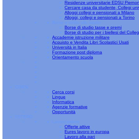
Residenze universitarie EDSU Piemo
Cercare casa da studente, Collegi univ
Alloggi collegi e pensionati a Milano
Alloggi, collegi e pensionati a Torino
Borse e diritto allo studio
Borse di studio tasse e premi
Borse di studio per i biellesi del Colle
Accademie istruzione militare
Acquisto e Vendita Libri Scolastici Usati
Università in Italia
Formazione post diploma
Orientamento scuola
CORSI
Cerca corsi
Lingue
Informatica
Agenzie formative
Opportunità
ESTERO
Lavoro estero
Offerte attive
Eures lavoro in europa
Lavoro alla pari