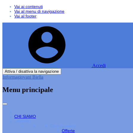
Vai ai contenuti
Vai al menu di navigazione
Vai al footer
Accedi
Attiva / disattiva la navigazione
Informagiovani Biella
Menu principale
CHI SIAMO
LAVORO
Cerco Lavoro
Offerte