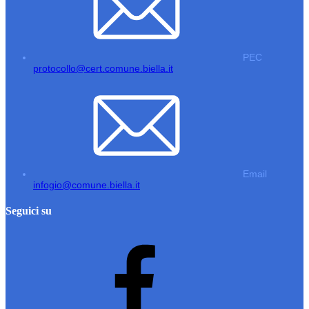
PEC
protocollo@cert.comune.biella.it
Email
infogio@comune.biella.it
Seguici su