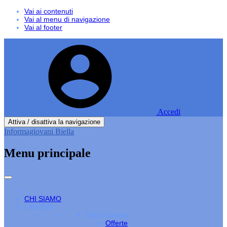
Vai ai contenuti
Vai al menu di navigazione
Vai al footer
Accedi
Attiva / disattiva la navigazione
Informagiovani Biella
Menu principale
CHI SIAMO
LAVORO
Cerco Lavoro
Offerte