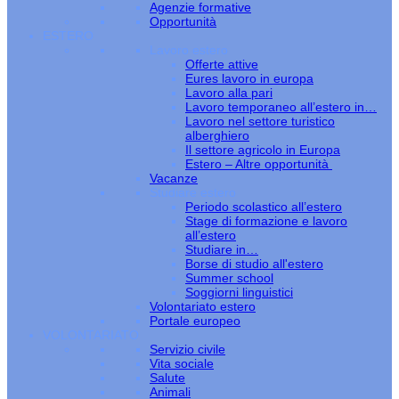
Agenzie formative
Opportunità
ESTERO
Lavoro estero
Offerte attive
Eures lavoro in europa
Lavoro alla pari
Lavoro temporaneo all’estero in…
Lavoro nel settore turistico
alberghiero
Il settore agricolo in Europa
Estero – Altre opportunità
Vacanze
Studiare estero
Periodo scolastico all’estero
Stage di formazione e lavoro
all’estero
Studiare in…
Borse di studio all'estero
Summer school
Soggiorni linguistici
Volontariato estero
Portale europeo
VOLONTARIATO
Servizio civile
Vita sociale
Salute
Animali