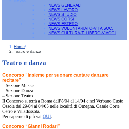
NEWS
NEWS GENERALI
NEWS LAVORO
NEWS STUDIO
NEWS CORSI
NEWS ESTERO
NEWS VOLONTARIATO-VITA SOC.
NEWS CULTURA-T. LIBERO-VIAGGI
Home
/
Teatro e danza
Teatro e danza
Concorso “Insieme per suonare cantare danzare
recitare”
– Sezione Musica
– Sezione Danza
– Sezione Teatro
Il Concorso si terrà a Roma dall’8/04 al 14/04 e nel Verbano Cusio
Ossola dal 29/04 al 04/05 nelle località di Omegna, Casale Corte
Cerro e Villadossola.
Per saperne di più vai
QUI
.
Concorso “Gianni Rodari”