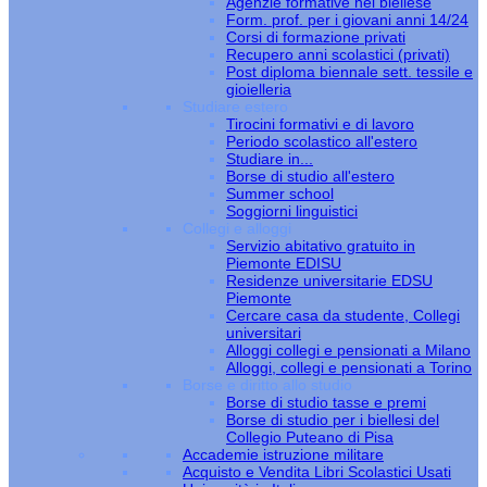
Agenzie formative nel biellese
Form. prof. per i giovani anni 14/24
Corsi di formazione privati
Recupero anni scolastici (privati)
Post diploma biennale sett. tessile e
gioielleria
Studiare estero
Tirocini formativi e di lavoro
Periodo scolastico all'estero
Studiare in...
Borse di studio all'estero
Summer school
Soggiorni linguistici
Collegi e alloggi
Servizio abitativo gratuito in
Piemonte EDISU
Residenze universitarie EDSU
Piemonte
Cercare casa da studente, Collegi
universitari
Alloggi collegi e pensionati a Milano
Alloggi, collegi e pensionati a Torino
Borse e diritto allo studio
Borse di studio tasse e premi
Borse di studio per i biellesi del
Collegio Puteano di Pisa
Accademie istruzione militare
Acquisto e Vendita Libri Scolastici Usati