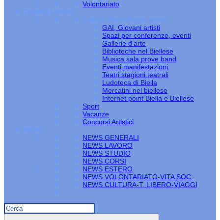
Volontariato
TEMPO LIBERO
Cultura arte e tempo libero
GAI, Giovani artisti
Spazi per conferenze, eventi
Gallerie d’arte
Biblioteche nel Biellese
Musica sala prove band
Eventi manifestazioni
Teatri stagioni teatrali
Ludoteca di Biella
Mercatini nel biellese
Internet point Biella e Biellese
Sport
Vacanze
Concorsi Artistici
NEWS
NEWS GENERALI
NEWS LAVORO
NEWS STUDIO
NEWS CORSI
NEWS ESTERO
NEWS VOLONTARIATO-VITA SOC.
NEWS CULTURA-T. LIBERO-VIAGGI