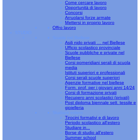
Come cercare lavoro
Opportunità di lavoro
Concorsi
Arruolarsi forze armate
Mettersi in proprio lavoro
Offro lavoro
STUDIO
Scuole nel Biellese
Asili nido privati … nel Biellese
Ufficio scolastico provinciale
Scuole pubbliche e private nel
Biellese
Corsi pomeridiani serali di scuola
media
Istituti superiori e professionali
Corsi serali scuole superiori
Agenzie formative nel biellese
Form. prof. per i giovani anni 14/24
Corsi di formazione privati
Recupero anni scolastici (privati)
Post diploma biennale sett. tessile e
gioielleria
Studiare estero
Tirocini formativi e di lavoro
Periodo scolastico all'estero
Studiare in...
Borse di studio all'estero
Summer school