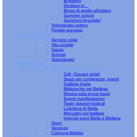
all’estero
Studiare in…
Borse di studio all'estero
Summer school
Soggiorni linguistici
Volontariato estero
Portale europeo
VOLONTARIATO
Servizio civile
Vita sociale
Salute
Animali
Volontariato
TEMPO LIBERO
Cultura arte e tempo libero
GAI, Giovani artisti
Spazi per conferenze, eventi
Gallerie d’arte
Biblioteche nel Biellese
Musica sala prove band
Eventi manifestazioni
Teatri stagioni teatrali
Ludoteca di Biella
Mercatini nel biellese
Internet point Biella e Biellese
Sport
Vacanze
Concorsi Artistici