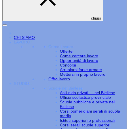
chiusi
CHI SIAMO
LAVORO
Cerco Lavoro
Offerte
Come cercare lavoro
Opportunità di lavoro
Concorsi
Arruolarsi forze armate
Mettersi in proprio lavoro
Offro lavoro
STUDIO
Scuole nel Biellese
Asili nido privati … nel Biellese
Ufficio scolastico provinciale
Scuole pubbliche e private nel
Biellese
Corsi pomeridiani serali di scuola
media
Istituti superiori e professionali
Corsi serali scuole superiori