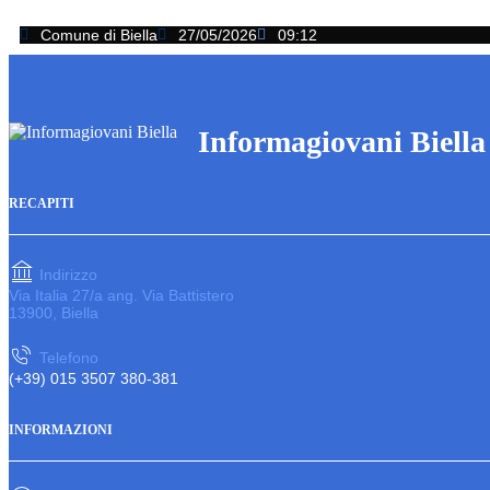
Comune di Biella
27/05/2026
09:12
Informagiovani Biella
RECAPITI
Indirizzo
Via Italia 27/a ang. Via Battistero
13900, Biella
Telefono
(+39) 015 3507 380-381
INFORMAZIONI