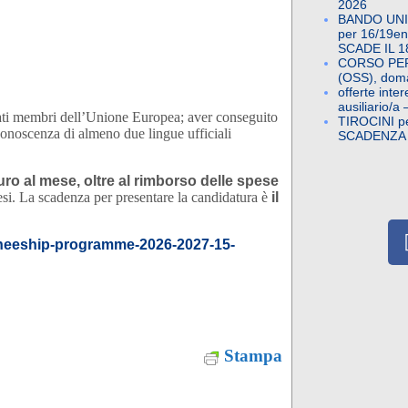
2026
BANDO UNI
per 16/19enn
SCADE IL 1
CORSO PE
(OSS), doma
offerte inte
ausiliario/a
tati membri dell’Unione Europea; aver conseguito
TIROCINI p
 conoscenza di almeno due lingue ufficiali
SCADENZA
uro al mese, oltre al rimborso delle spese
esi. La scadenza per presentare la candidatura è
il
aineeship-programme-2026-2027-15-
Stampa