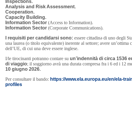
Inspections.
Analysis and Risk Assessment.
Cooperation.
Capacity Building.
Information Sector
(Access to Information).
Information Sector
(Corporate Communications).
I requisiti per candidarsi sono:
essere cittadinə di uno degli S
una laurea (o titolo equivalente) inerente al settore; avere un’ottima
dell’UE, di cui una deve essere inglese.
I/le tirocinanti potranno contare su
un’indennità di circa 1536 e
di viaggio
; il soggiorno avrà una durata compresa fra i 6 ed i 12 m
10 giugno 2026.
Per consultare il bando:
https://www.ela.europa.eu/en/ela-tr
profiles