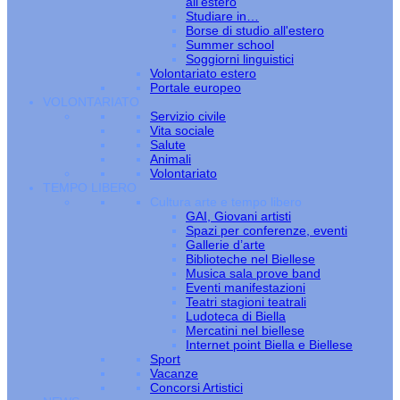
all’estero
Studiare in…
Borse di studio all'estero
Summer school
Soggiorni linguistici
Volontariato estero
Portale europeo
VOLONTARIATO
Servizio civile
Vita sociale
Salute
Animali
Volontariato
TEMPO LIBERO
Cultura arte e tempo libero
GAI, Giovani artisti
Spazi per conferenze, eventi
Gallerie d’arte
Biblioteche nel Biellese
Musica sala prove band
Eventi manifestazioni
Teatri stagioni teatrali
Ludoteca di Biella
Mercatini nel biellese
Internet point Biella e Biellese
Sport
Vacanze
Concorsi Artistici