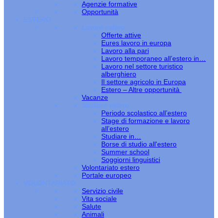
Agenzie formative
Opportunità
ESTERO
Lavoro estero
Offerte attive
Eures lavoro in europa
Lavoro alla pari
Lavoro temporaneo all’estero in…
Lavoro nel settore turistico
alberghiero
Il settore agricolo in Europa
Estero – Altre opportunità
Vacanze
Studiare estero
Periodo scolastico all’estero
Stage di formazione e lavoro
all’estero
Studiare in…
Borse di studio all'estero
Summer school
Soggiorni linguistici
Volontariato estero
Portale europeo
VOLONTARIATO
Servizio civile
Vita sociale
Salute
Animali