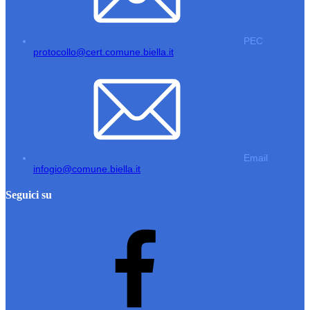
PEC
protocollo@cert.comune.biella.it
Email
infogio@comune.biella.it
Seguici su