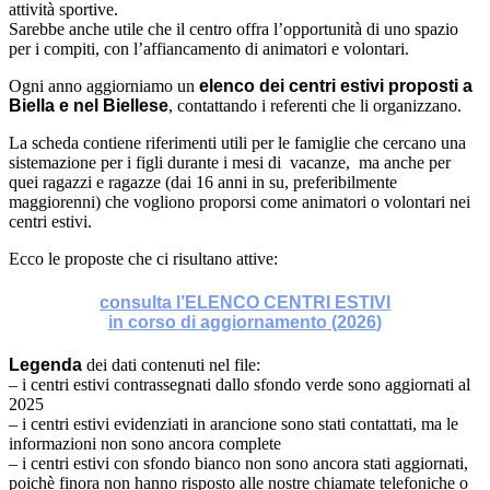
attività sportive.
Sarebbe anche utile che il centro offra l’opportunità di uno spazio
per i compiti, con l’affiancamento di animatori e volontari.
Ogni anno aggiorniamo un
elenco dei centri estivi
proposti a
Biella e nel Biellese
, contattando i referenti che li organizzano.
La scheda contiene riferimenti utili per le famiglie che cercano una
sistemazione per i figli durante i mesi di vacanze, ma anche per
quei ragazzi e ragazze (dai 16 anni in su, preferibilmente
maggiorenni) che vogliono proporsi come animatori o volontari nei
centri estivi.
Ecco le proposte che ci risultano attive:
consulta l’ELENCO CENTRI ESTIVI
in corso di aggiornamento (2026
)
Legenda
dei dati contenuti nel file:
– i centri estivi contrassegnati dallo sfondo verde sono aggiornati al
2025
– i centri estivi evidenziati in arancione sono stati contattati, ma le
informazioni non sono ancora complete
– i centri estivi con sfondo bianco non sono ancora stati aggiornati,
poichè finora non hanno risposto alle nostre chiamate telefoniche o