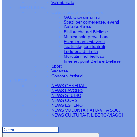
Volontariato
TEMPO LIBERO
Cultura arte e tempo libero
GAI, Giovani artisti
Spazi per conferenze, eventi
Gallerie d’arte
Biblioteche nel Biellese
Musica sala prove band
Eventi manifestazioni
Teatri stagioni teatrali
Ludoteca di Biella
Mercatini nel biellese
Internet point Biella e Biellese
Sport
Vacanze
Concorsi Artistici
NEWS
NEWS GENERALI
NEWS LAVORO
NEWS STUDIO
NEWS CORSI
NEWS ESTERO
NEWS VOLONTARIATO-VITA SOC.
NEWS CULTURA-T. LIBERO-VIAGGI