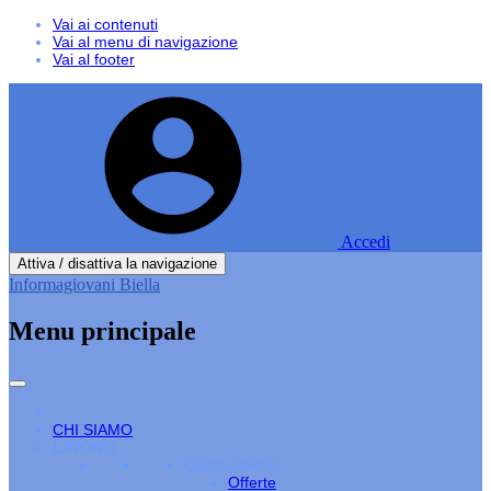
Vai ai contenuti
Vai al menu di navigazione
Vai al footer
Accedi
Attiva / disattiva la navigazione
Informagiovani Biella
Menu principale
CHI SIAMO
LAVORO
Cerco Lavoro
Offerte