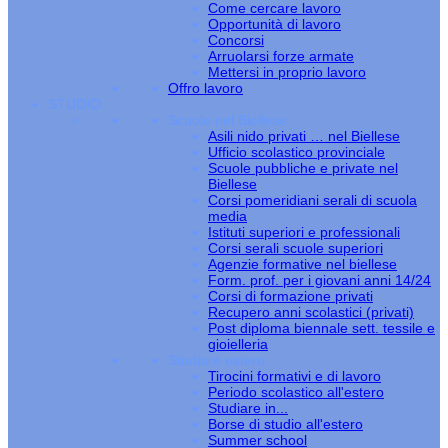
Come cercare lavoro
Opportunità di lavoro
Concorsi
Arruolarsi forze armate
Mettersi in proprio lavoro
Offro lavoro
STUDIO
Scuole nel Biellese
Asili nido privati … nel Biellese
Ufficio scolastico provinciale
Scuole pubbliche e private nel
Biellese
Corsi pomeridiani serali di scuola
media
Istituti superiori e professionali
Corsi serali scuole superiori
Agenzie formative nel biellese
Form. prof. per i giovani anni 14/24
Corsi di formazione privati
Recupero anni scolastici (privati)
Post diploma biennale sett. tessile e
gioielleria
Studiare estero
Tirocini formativi e di lavoro
Periodo scolastico all'estero
Studiare in...
Borse di studio all'estero
Summer school