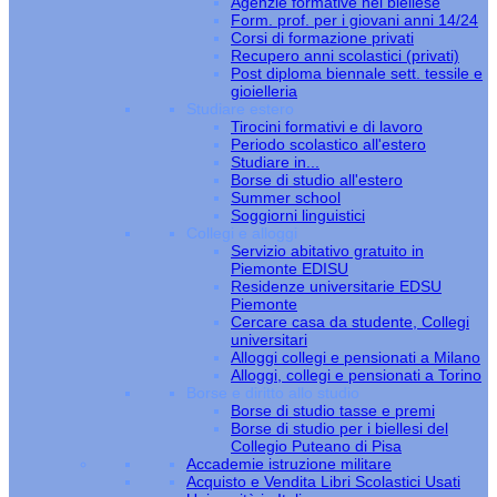
Agenzie formative nel biellese
Form. prof. per i giovani anni 14/24
Corsi di formazione privati
Recupero anni scolastici (privati)
Post diploma biennale sett. tessile e
gioielleria
Studiare estero
Tirocini formativi e di lavoro
Periodo scolastico all'estero
Studiare in...
Borse di studio all'estero
Summer school
Soggiorni linguistici
Collegi e alloggi
Servizio abitativo gratuito in
Piemonte EDISU
Residenze universitarie EDSU
Piemonte
Cercare casa da studente, Collegi
universitari
Alloggi collegi e pensionati a Milano
Alloggi, collegi e pensionati a Torino
Borse e diritto allo studio
Borse di studio tasse e premi
Borse di studio per i biellesi del
Collegio Puteano di Pisa
Accademie istruzione militare
Acquisto e Vendita Libri Scolastici Usati