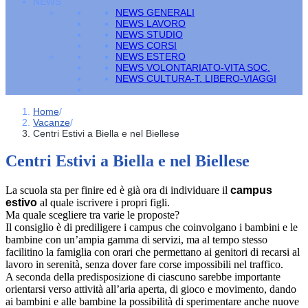
NEWS
NEWS GENERALI
NEWS LAVORO
NEWS STUDIO
NEWS CORSI
NEWS ESTERO
NEWS VOLONTARIATO-VITA SOC.
NEWS CULTURA-T. LIBERO-VIAGGI
Home
/
Vacanze
/
Centri Estivi a Biella e nel Biellese
Centri Estivi a Biella e nel Biellese
La scuola sta per finire ed è già ora di individuare il
campus
estivo
al quale iscrivere i propri figli.
Ma quale scegliere tra varie le proposte?
Il consiglio è di prediligere i campus che coinvolgano i bambini e le
bambine con un’ampia gamma di servizi, ma al tempo stesso
facilitino la famiglia con orari che permettano ai genitori di recarsi al
lavoro in serenità, senza dover fare corse impossibili nel traffico.
A seconda della predisposizione di ciascuno sarebbe importante
orientarsi verso attività all’aria aperta, di gioco e movimento, dando
ai bambini e alle bambine la possibilità di sperimentare anche nuove