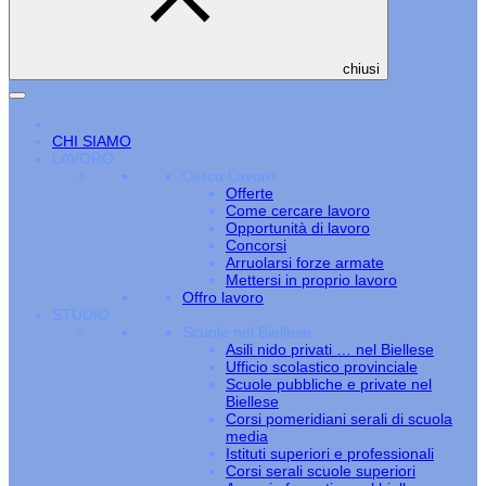
chiusi
CHI SIAMO
LAVORO
Cerco Lavoro
Offerte
Come cercare lavoro
Opportunità di lavoro
Concorsi
Arruolarsi forze armate
Mettersi in proprio lavoro
Offro lavoro
STUDIO
Scuole nel Biellese
Asili nido privati … nel Biellese
Ufficio scolastico provinciale
Scuole pubbliche e private nel
Biellese
Corsi pomeridiani serali di scuola
media
Istituti superiori e professionali
Corsi serali scuole superiori