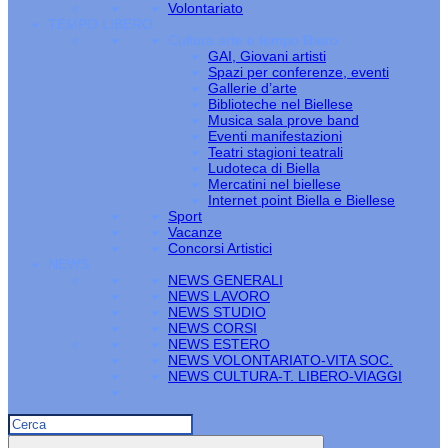
Volontariato
TEMPO LIBERO
Cultura arte e tempo libero
GAI, Giovani artisti
Spazi per conferenze, eventi
Gallerie d’arte
Biblioteche nel Biellese
Musica sala prove band
Eventi manifestazioni
Teatri stagioni teatrali
Ludoteca di Biella
Mercatini nel biellese
Internet point Biella e Biellese
Sport
Vacanze
Concorsi Artistici
NEWS
NEWS GENERALI
NEWS LAVORO
NEWS STUDIO
NEWS CORSI
NEWS ESTERO
NEWS VOLONTARIATO-VITA SOC.
NEWS CULTURA-T. LIBERO-VIAGGI