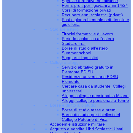
Agenzie formative nel biellese
Form. prof. per i giovani anni 14/24
Corsi di formazione privati
Recupero anni scolastici (privati)
Post diploma biennale sett. tessile e
gioielleria
Studiare estero
Tirocini formativi e di lavoro
Periodo scolastico all'estero
Studiare in...
Borse di studio all'estero
Summer school
Soggiorni linguistici
Collegi e alloggi
Servizio abitativo gratuito in
Piemonte EDISU
Residenze universitarie EDSU
Piemonte
Cercare casa da studente, Collegi
universitari
Alloggi collegi e pensionati a Milano
Alloggi, collegi e pensionati a Torino
Borse e diritto allo studio
Borse di studio tasse e premi
Borse di studio per i biellesi del
Collegio Puteano di Pisa
Accademie istruzione militare
Acquisto e Vendita Libri Scolastici Usati