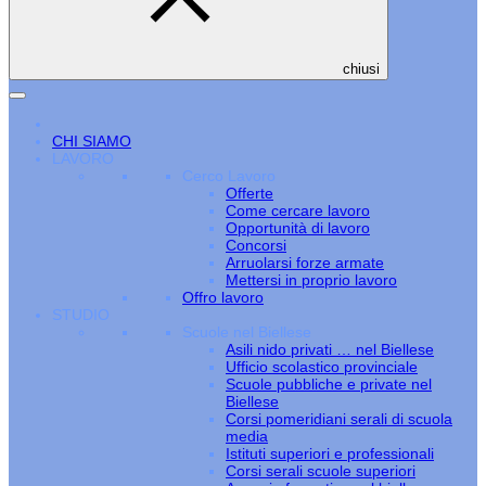
chiusi
CHI SIAMO
LAVORO
Cerco Lavoro
Offerte
Come cercare lavoro
Opportunità di lavoro
Concorsi
Arruolarsi forze armate
Mettersi in proprio lavoro
Offro lavoro
STUDIO
Scuole nel Biellese
Asili nido privati … nel Biellese
Ufficio scolastico provinciale
Scuole pubbliche e private nel
Biellese
Corsi pomeridiani serali di scuola
media
Istituti superiori e professionali
Corsi serali scuole superiori