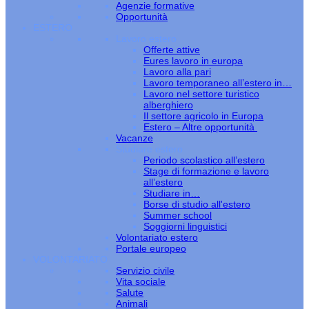
Agenzie formative
Opportunità
ESTERO
Lavoro estero
Offerte attive
Eures lavoro in europa
Lavoro alla pari
Lavoro temporaneo all’estero in…
Lavoro nel settore turistico
alberghiero
Il settore agricolo in Europa
Estero – Altre opportunità
Vacanze
Studiare estero
Periodo scolastico all’estero
Stage di formazione e lavoro
all’estero
Studiare in…
Borse di studio all'estero
Summer school
Soggiorni linguistici
Volontariato estero
Portale europeo
VOLONTARIATO
Servizio civile
Vita sociale
Salute
Animali