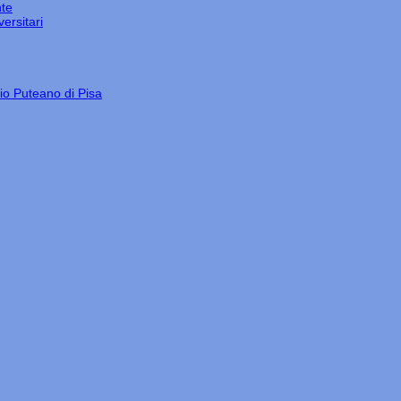
nte
ersitari
gio Puteano di Pisa