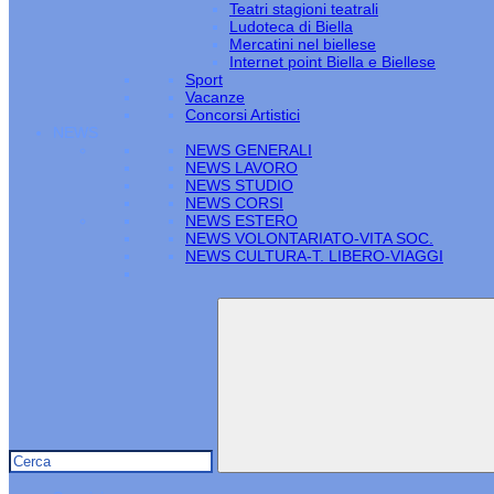
Teatri stagioni teatrali
Ludoteca di Biella
Mercatini nel biellese
Internet point Biella e Biellese
Sport
Vacanze
Concorsi Artistici
NEWS
NEWS GENERALI
NEWS LAVORO
NEWS STUDIO
NEWS CORSI
NEWS ESTERO
NEWS VOLONTARIATO-VITA SOC.
NEWS CULTURA-T. LIBERO-VIAGGI