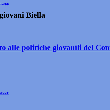
atsapp
iovani Biella
o alle politiche giovanili del Co
cebook