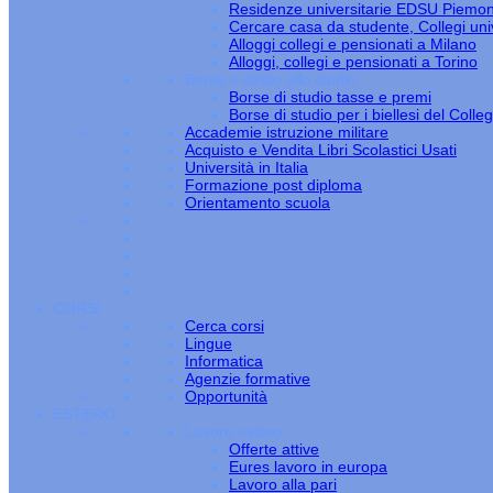
Residenze universitarie EDSU Piemo
Cercare casa da studente, Collegi univ
Alloggi collegi e pensionati a Milano
Alloggi, collegi e pensionati a Torino
Borse e diritto allo studio
Borse di studio tasse e premi
Borse di studio per i biellesi del Colle
Accademie istruzione militare
Acquisto e Vendita Libri Scolastici Usati
Università in Italia
Formazione post diploma
Orientamento scuola
CORSI
Cerca corsi
Lingue
Informatica
Agenzie formative
Opportunità
ESTERO
Lavoro estero
Offerte attive
Eures lavoro in europa
Lavoro alla pari