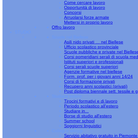
Come cercare lavoro
Opportunità di lavoro
Concorsi
Arruolarsi forze armate
Mettersi in proprio lavoro
Offro lavoro
STUDIO
Scuole nel Biellese
Asili nido privati … nel Biellese
Ufficio scolastico provinciale
Scuole pubbliche e private nel Bielles
Corsi pomeridiani serali di scuola med
Istituti superiori e professionali
Corsi serali scuole superiori
Agenzie formative nel biellese
Form. prof. per i giovani anni 14/24
Corsi di formazione privati
Recupero anni scolastici (privati)
Post diploma biennale sett. tessile e gi
Studiare estero
Tirocini formativi e di lavoro
Periodo scolastico all'estero
Studiare in...
Borse di studio all'estero
Summer school
Soggiorni linguistici
Collegi e alloggi
Servizio abitativo gratuito in Piemont