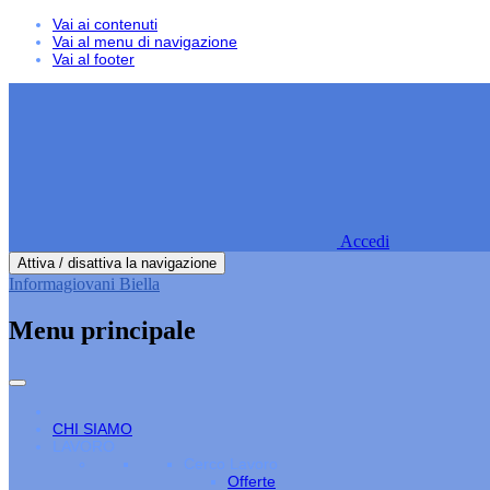
Vai ai contenuti
Vai al menu di navigazione
Vai al footer
Accedi
Attiva / disattiva la navigazione
Informagiovani Biella
Menu principale
CHI SIAMO
LAVORO
Cerco Lavoro
Offerte