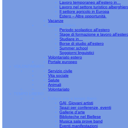
Lavoro temporaneo all’estero in…
Lavoro nel settore turistico alberghier
Il settore agricolo in Europa
Estero – Altre opportunità
Vacanze
Studiare estero
Periodo scolastico all’estero
Stage di formazione e lavoro all’ester
Studiare in…
Borse di studio all'estero
Summer school
Soggiorni linguistici
Volontariato estero
Portale europeo
VOLONTARIATO
Servizio civile
Vita sociale
Salute
Animali
Volontariato
TEMPO LIBERO
Cultura arte e tempo libero
GAI, Giovani artisti
Spazi per conferenze, eventi
Gallerie d’arte
Biblioteche nel Biellese
Musica sala prove band
Eventi manifestazioni