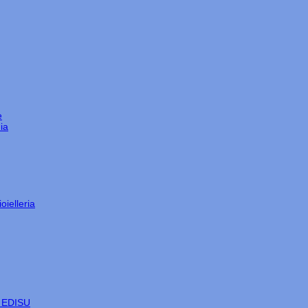
e
ia
oielleria
e EDISU