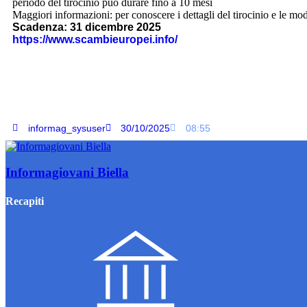
periodo del tirocinio può durare fino a 10 mesi
Maggiori informazioni: per conoscere i dettagli del tirocinio e le modal
Scadenza: 31 dicembre 2025
https://www.scambieuropei.info/
informag_sysuser
30/10/2025
08:55
Informagiovani Biella
Recapiti