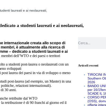
enti laureati e ai neolaureati,
cato a studenti laureati e ai neolaureati,
 internazionale creata allo scopo di
membri, è attualmente alla ricerca di
me – dedicato a studenti laureati e ai
 i membri dell’WTO e dei paesi o territori
o a studenti post-laurea o neolaureati con un
Articoli recenti
meno sviluppati
post laurea dei paesi in via di sviluppo o meno
TIROCINI I
Southern Ob
studi post-laurea (ad esempio, un Master) in una
2026
olitiche, relazioni internazionali).
BANDO UNI
 di 30 anni.
per 16/19enn
SCADE IL 1
CORSO PER
no anche retribuite dal WTO
(OSS), doma
 retribuzione è di 90 franchi al giorno ed il
offerte inte