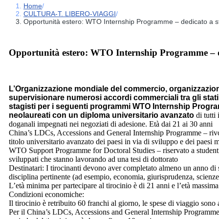
Home
/
CULTURA-T. LIBERO-VIAGGI
/
Opportunità estero: WTO Internship Programme – dedicato a stud
Opportunità estero: WTO Internship Programme – dedi
chiusi
L’Organizzazione mondiale del commercio, organizzazione
supervisionare numerosi accordi commerciali tra gli stati 
stagisti per i seguenti programmi WTO Internship Program
neolaureati con un diploma universitario avanzato
di tutti
doganali impegnati nei negoziati di adesione. Età dai 21 ai 30 anni
China’s LDCs, Accessions and General Internship Programme – rivolt
titolo universitario avanzato dei paesi in via di sviluppo e dei paesi 
WTO Support Programme for Doctoral Studies – riservato a studenti 
sviluppati che stanno lavorando ad una tesi di dottorato
Destinatari: I tirocinanti devono aver completato almeno un anno di 
disciplina pertinente (ad esempio, economia, giurisprudenza, scienze p
L’età minima per partecipare al tirocinio è di 21 anni e l’età massima
Condizioni economiche:
Il tirocinio è retribuito 60 franchi al giorno, le spese di viaggio so
Per il China’s LDCs, Accessions and General Internship Programme la