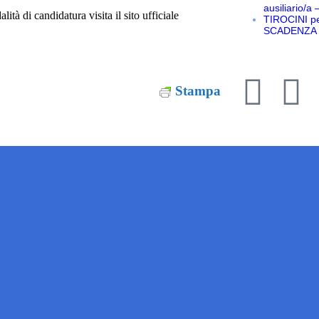
ausiliario/a 
ità di candidatura visita il sito ufficiale
TIROCINI p
SCADENZA 
Stampa