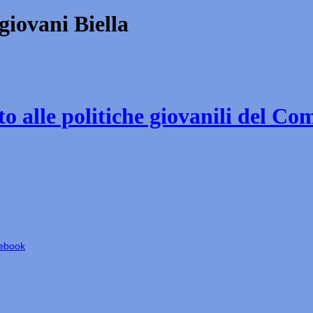
iovani Biella
o alle politiche giovanili del Co
cebook