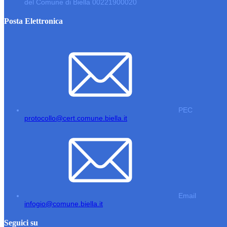
del Comune di Biella 00221900020
Posta Elettronica
PEC
protocollo@cert.comune.biella.it
Email
infogio@comune.biella.it
Seguici su