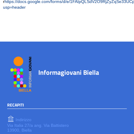
r
https://docs.google.com/forms/d/e/1FAIpQLSdV2O9RjZyZqSe33U
usp=header
Informagiovani Biella
RECAPITI
Indirizzo
Via Italia 27/a ang. Via Battistero
13900, Biella