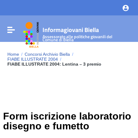
Vai ai contenuti
Vai al menu di navigazione
Vai al footer
Informagiovani Biella
Attiva / disattiva la navigazione
Assessorato alle politiche giovanili del
Comune di Biella
Home
/
Concorsi Archivio Biella
/
FIABE ILLUSTRATE 2004
/
FIABE ILLUSTRATE 2004: Lentina – 3 premio
Form iscrizione laboratorio
disegno e fumetto